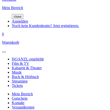
Mein Bereich
close
Anmelden
Noch kein Kundenkonto? Jetzt registrieren.
0
Warenkorb
HOANZL empfiehlt
Film & TV
Kabarett & Theater
Musik
Buch & Hörbuch
Streaming
Tickets
Mein Bereich
Gutschein
Kontakt
Versandkosten