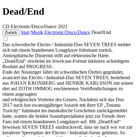
Dead/End
CD
Electronic/Disco/Dance
2021
Start
Musik
Electronic/Disco/Dance
Dead/End
Zurück
Das schwedische Electro / Industrial-Duo SEVEN TREES meldet
sich mit einem brandneuen Longplayer fulminant zurück.
Atmosphärische Düsternis trifft auf elektronische Härte.
„Dead/End“ erscheint im Jewelcase-Format inklusive achseitigem
Booklet auf PROGRESS.
Ende der Neunziger Jahre im schwedischen Örebro gegründet,
avanciert das Electro / Industrial-Duo SEVEN TREES, bestehend
aus JOHAN KRONBERG und HENRIK KARLSSON mit seinen
drei auf ZOTH OMMOG erschienenen Veröffentlichungen zu
einem angesagten
und erfolgreichen Vertreter des Genres. Nachdem sich das Duo
2017 nach fast zwanzigjähriger Auszeit mit ihrer EP „Trauma
Toxicity“ fulminant ins musikalische Geschehen zurückgemeldet
hatte, warten die beiden Soundspezialisten jetzt zur Freude ihrer
Fans mit einem brandneuen Longplayer auf. Mit „Dead/End“
beweisen SEVEN TREES eindrucksvoll, dass sie nach wie vor zur
kreativen Speerspitze der Electro / Industrial-Szene gehören. So