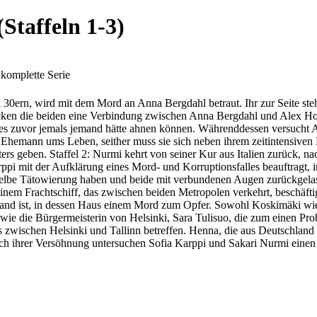
Staffeln 1-3)
komplette Serie
ren 30ern, wird mit dem Mord an Anna Bergdahl betraut. Ihr zur Seite s
ecken die beiden eine Verbindung zwischen Anna Bergdahl und Alex Hoik
ls es zuvor jemals jemand hätte ahnen können. Währenddessen versucht
r Ehemann ums Leben, seither muss sie sich neben ihrem zeitintensiven 
s geben. Staffel 2: Nurmi kehrt von seiner Kur aus Italien zurück, na
ppi mit der Aufklärung eines Mord- und Korruptionsfalles beauftragt, i
elbe Tätowierung haben und beide mit verbundenen Augen zurückgelass
inem Frachtschiff, das zwischen beiden Metropolen verkehrt, beschäfti
land ist, in dessen Haus einem Mord zum Opfer. Sowohl Koskimäki wie a
 wie die Bürgermeisterin von Helsinki, Sara Tulisuo, die zum einen Pr
zwischen Helsinki und Tallinn betreffen. Henna, die aus Deutschland z
ach ihrer Versöhnung untersuchen Sofia Karppi und Sakari Nurmi einen