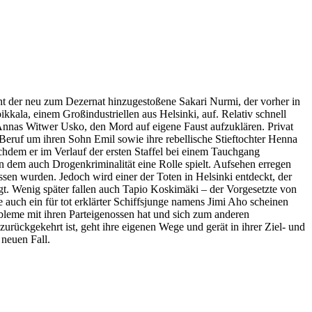
teht der neu zum Dezernat hinzugestoßene Sakari Nurmi, der vorher in
kala, einem Großindustriellen aus Helsinki, auf. Relativ schnell
 Annas Witwer Usko, den Mord auf eigene Faust aufzuklären. Privat
Beruf um ihren Sohn Emil sowie ihre rebellische Stieftochter Henna
chdem er im Verlauf der ersten Staffel bei einem Tauchgang
n dem auch Drogenkriminalität eine Rolle spielt. Aufsehen erregen
en wurden. Jedoch wird einer der Toten in Helsinki entdeckt, der
gt. Wenig später fallen auch Tapio Koskimäki – der Vorgesetzte von
uch ein für tot erklärter Schiffsjunge namens Jimi Aho scheinen
obleme mit ihren Parteigenossen hat und sich zum anderen
urückgekehrt ist, geht ihre eigenen Wege und gerät in ihrer Ziel- und
 neuen Fall.