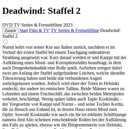
Deadwind: Staffel 2
DVD
TV Serien & Fernsehfilme
2023
Start
Film & TV
TV Serien & Fernsehfilme
Deadwind:
Zurück
Staffel 2
Nurmi kehrt von seiner Kur aus Italien zurück, nachdem er im
Verlauf der ersten Staffel bei einem Tauchgang radioaktiver
Strahlung ausgesetzt war. Kurz darauf werden er und Karppi mit der
Aufklärung eines Mord- und Korruptionsfalles beauftragt, in dem
auch Drogenkriminalität eine Rolle spielt. Aufsehen erregen dabei
zwei am Anfang der Staffel aufgefundene Leichen, welche dieselbe
Tätowierung haben und beide mit verbundenen Augen
zurückgelassen wurden. Jedoch wird einer der Toten in Helsinki
entdeckt, der andere im estnischen Tallinn. Beide Männer waren zu
Lebzeiten auf einem Frachtschiff, das zwischen beiden Metropolen
verkehrt, beschäftigt. Wenig später fallen auch Tapio Koskimäki –
der Vorgesetzte von Karppi und Nurmi – und seine Tochter Kerttu,
die zu Besuch aus Estland ist, in dessen Haus einem Mord zum
Opfer. Sowohl Koskimäki wie auch ein für tot erklärter Schiffsjunge
namens Jimi Aho scheinen entscheidende Rollen bei der Aufklärung
des Falls zu spielen, ebenso wie die Bürgermeisterin von Helsinki,