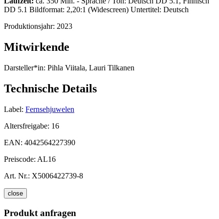
Laufzeit:
ca. 350 Min. - Sprache / Ton: Deutsch DD 5.1, Finnisch
DD 5.1 Bildformat: 2,20:1 (Widescreen) Untertitel: Deutsch
Produktionsjahr:
2023
Mitwirkende
Darsteller*in:
Pihla Viitala, Lauri Tilkanen
Technische Details
Label:
Fernsehjuwelen
Altersfreigabe:
16
EAN:
4042564227390
Preiscode:
AL16
Art. Nr.:
X5006422739-8
close
Produkt anfragen