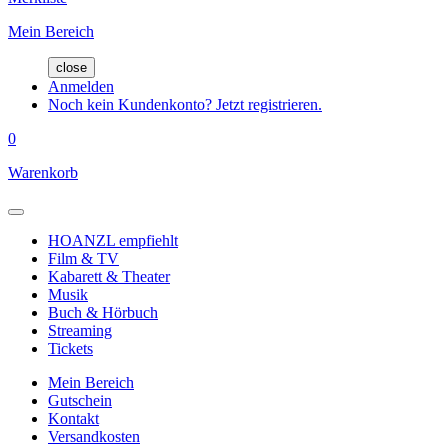
Mein Bereich
close
Anmelden
Noch kein Kundenkonto? Jetzt registrieren.
0
Warenkorb
HOANZL empfiehlt
Film & TV
Kabarett & Theater
Musik
Buch & Hörbuch
Streaming
Tickets
Mein Bereich
Gutschein
Kontakt
Versandkosten