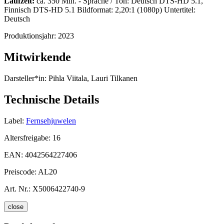
Laufzeit:
ca. 350 Min. - Sprache / Ton: Deutsch DTS-HD 5.1,
Finnisch DTS-HD 5.1 Bildformat: 2,20:1 (1080p) Untertitel:
Deutsch
Produktionsjahr:
2023
Mitwirkende
Darsteller*in:
Pihla Viitala, Lauri Tilkanen
Technische Details
Label:
Fernsehjuwelen
Altersfreigabe:
16
EAN:
4042564227406
Preiscode:
AL20
Art. Nr.:
X5006422740-9
close