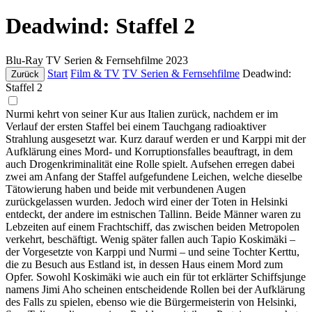
Deadwind: Staffel 2
Blu-Ray
TV Serien & Fernsehfilme
2023
Start
Film & TV
TV Serien & Fernsehfilme
Deadwind:
Zurück
Staffel 2
Nurmi kehrt von seiner Kur aus Italien zurück, nachdem er im
Verlauf der ersten Staffel bei einem Tauchgang radioaktiver
Strahlung ausgesetzt war. Kurz darauf werden er und Karppi mit der
Aufklärung eines Mord- und Korruptionsfalles beauftragt, in dem
auch Drogenkriminalität eine Rolle spielt. Aufsehen erregen dabei
zwei am Anfang der Staffel aufgefundene Leichen, welche dieselbe
Tätowierung haben und beide mit verbundenen Augen
zurückgelassen wurden. Jedoch wird einer der Toten in Helsinki
entdeckt, der andere im estnischen Tallinn. Beide Männer waren zu
Lebzeiten auf einem Frachtschiff, das zwischen beiden Metropolen
verkehrt, beschäftigt. Wenig später fallen auch Tapio Koskimäki –
der Vorgesetzte von Karppi und Nurmi – und seine Tochter Kerttu,
die zu Besuch aus Estland ist, in dessen Haus einem Mord zum
Opfer. Sowohl Koskimäki wie auch ein für tot erklärter Schiffsjunge
namens Jimi Aho scheinen entscheidende Rollen bei der Aufklärung
des Falls zu spielen, ebenso wie die Bürgermeisterin von Helsinki,