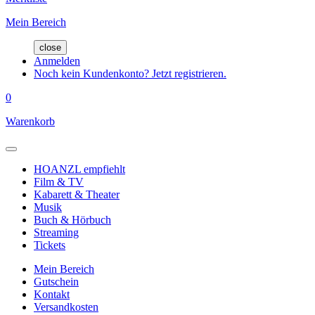
Mein Bereich
close
Anmelden
Noch kein Kundenkonto? Jetzt registrieren.
0
Warenkorb
HOANZL empfiehlt
Film & TV
Kabarett & Theater
Musik
Buch & Hörbuch
Streaming
Tickets
Mein Bereich
Gutschein
Kontakt
Versandkosten