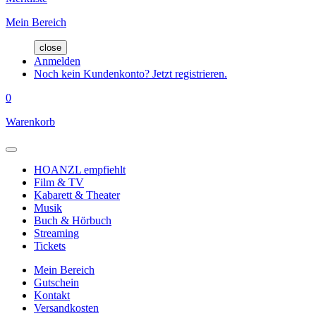
Mein Bereich
close
Anmelden
Noch kein Kundenkonto? Jetzt registrieren.
0
Warenkorb
HOANZL empfiehlt
Film & TV
Kabarett & Theater
Musik
Buch & Hörbuch
Streaming
Tickets
Mein Bereich
Gutschein
Kontakt
Versandkosten