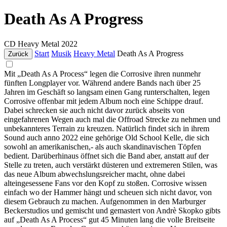
Death As A Progress
CD
Heavy Metal
2022
Start
Musik
Heavy Metal
Death As A Progress
Zurück
Mit „Death As A Process“ legen die Corrosive ihren nunmehr
fünften Longplayer vor. Während andere Bands nach über 25
Jahren im Geschäft so langsam einen Gang runterschalten, legen
Corrosive offenbar mit jedem Album noch eine Schippe drauf.
Dabei schrecken sie auch nicht davor zurück abseits von
eingefahrenen Wegen auch mal die Offroad Strecke zu nehmen und
unbekannteres Terrain zu kreuzen. Natürlich findet sich in ihrem
Sound auch anno 2022 eine gehörige Old School Kelle, die sich
sowohl an amerikanischen,- als auch skandinavischen Töpfen
bedient. Darüberhinaus öffnet sich die Band aber, anstatt auf der
Stelle zu treten, auch verstärkt düsteren und extremeren Stilen, was
das neue Album abwechslungsreicher macht, ohne dabei
alteingesessene Fans vor den Kopf zu stoßen. Corrosive wissen
einfach wo der Hammer hängt und scheuen sich nicht davor, von
diesem Gebrauch zu machen. Aufgenommen in den Marburger
Beckerstudios und gemischt und gemastert von Andrè Skopko gibts
auf „Death As A Process“ gut 45 Minuten lang die volle Breitseite