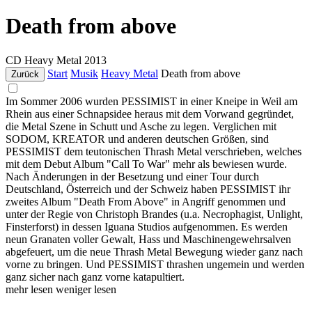
Death from above
CD
Heavy Metal
2013
Start
Musik
Heavy Metal
Death from above
Zurück
Im Sommer 2006 wurden PESSIMIST in einer Kneipe in Weil am
Rhein aus einer Schnapsidee heraus mit dem Vorwand gegründet,
die Metal Szene in Schutt und Asche zu legen. Verglichen mit
SODOM, KREATOR und anderen deutschen Größen, sind
PESSIMIST dem teutonischen Thrash Metal verschrieben, welches
mit dem Debut Album "Call To War" mehr als bewiesen wurde.
Nach Änderungen in der Besetzung und einer Tour durch
Deutschland, Österreich und der Schweiz haben PESSIMIST ihr
zweites Album "Death From Above" in Angriff genommen und
unter der Regie von Christoph Brandes (u.a. Necrophagist, Unlight,
Finsterforst) in dessen Iguana Studios aufgenommen. Es werden
neun Granaten voller Gewalt, Hass und Maschinengewehrsalven
abgefeuert, um die neue Thrash Metal Bewegung wieder ganz nach
vorne zu bringen. Und PESSIMIST thrashen ungemein und werden
ganz sicher nach ganz vorne katapultiert.
mehr lesen
weniger lesen