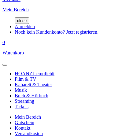
Mein Bereich
close
Anmelden
Noch kein Kundenkonto? Jetzt registrieren.
0
Warenkorb
HOANZL empfiehlt
Film & TV
Kabarett & Theater
Musik
Buch & Hörbuch
Streaming
Tickets
Mein Bereich
Gutschein
Kontakt
Versandkosten