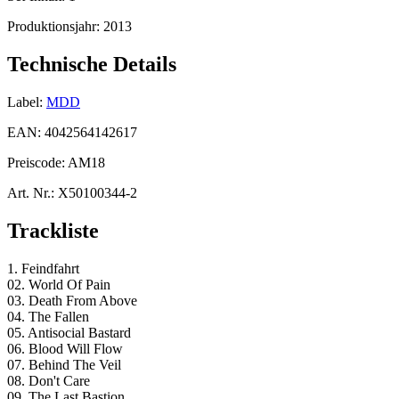
Produktionsjahr:
2013
Technische Details
Label:
MDD
EAN:
4042564142617
Preiscode:
AM18
Art. Nr.:
X50100344-2
Trackliste
1. Feindfahrt
02. World Of Pain
03. Death From Above
04. The Fallen
05. Antisocial Bastard
06. Blood Will Flow
07. Behind The Veil
08. Don't Care
09. The Last Bastion