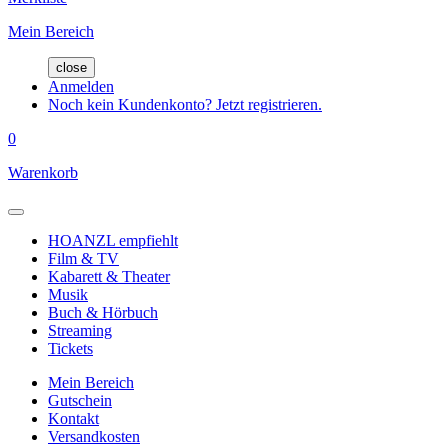
Mein Bereich
close
Anmelden
Noch kein Kundenkonto? Jetzt registrieren.
0
Warenkorb
HOANZL empfiehlt
Film & TV
Kabarett & Theater
Musik
Buch & Hörbuch
Streaming
Tickets
Mein Bereich
Gutschein
Kontakt
Versandkosten