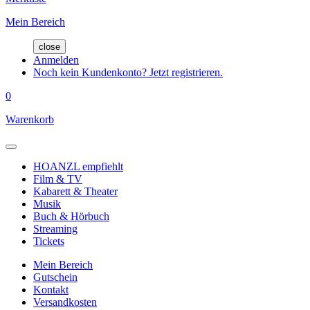
Mein Bereich
close
Anmelden
Noch kein Kundenkonto? Jetzt registrieren.
0
Warenkorb
HOANZL empfiehlt
Film & TV
Kabarett & Theater
Musik
Buch & Hörbuch
Streaming
Tickets
Mein Bereich
Gutschein
Kontakt
Versandkosten