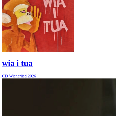
wia i tua
CD
Wienerlied
2026