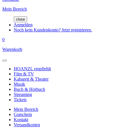
Mein Bereich
close
Anmelden
Noch kein Kundenkonto? Jetzt registrieren.
0
Warenkorb
HOANZL empfiehlt
Film & TV
Kabarett & Theater
Musik
Buch & Hörbuch
Streaming
Tickets
Mein Bereich
Gutschein
Kontakt
Versandkosten