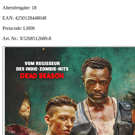
Altersfreigabe:
18
EAN:
4250128448048
Preiscode:
LH08
Art. Nr.:
X5208512689-8