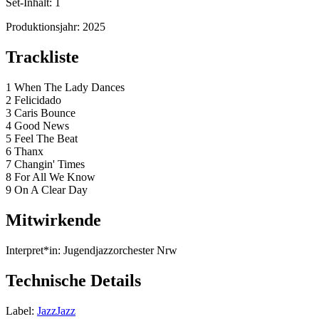
Set-Inhalt:
1
Produktionsjahr:
2025
Trackliste
1 When The Lady Dances
2 Felicidado
3 Caris Bounce
4 Good News
5 Feel The Beat
6 Thanx
7 Changin' Times
8 For All We Know
9 On A Clear Day
Mitwirkende
Interpret*in:
Jugendjazzorchester Nrw
Technische Details
Label:
JazzJazz