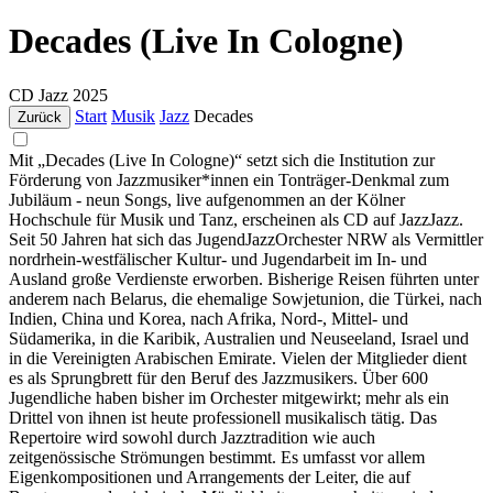
Decades (Live In Cologne)
CD
Jazz
2025
Start
Musik
Jazz
Decades
Zurück
Mit „Decades (Live In Cologne)“ setzt sich die Institution zur
Förderung von Jazzmusiker*innen ein Tonträger-Denkmal zum
Jubiläum - neun Songs, live aufgenommen an der Kölner
Hochschule für Musik und Tanz, erscheinen als CD auf JazzJazz.
Seit 50 Jahren hat sich das JugendJazzOrchester NRW als Vermittler
nordrhein-westfälischer Kultur- und Jugendarbeit im In- und
Ausland große Verdienste erworben. Bisherige Reisen führten unter
anderem nach Belarus, die ehemalige Sowjetunion, die Türkei, nach
Indien, China und Korea, nach Afrika, Nord-, Mittel- und
Südamerika, in die Karibik, Australien und Neuseeland, Israel und
in die Vereinigten Arabischen Emirate. Vielen der Mitglieder dient
es als Sprungbrett für den Beruf des Jazzmusikers. Über 600
Jugendliche haben bisher im Orchester mitgewirkt; mehr als ein
Drittel von ihnen ist heute professionell musikalisch tätig. Das
Repertoire wird sowohl durch Jazztradition wie auch
zeitgenössische Strömungen bestimmt. Es umfasst vor allem
Eigenkompositionen und Arrangements der Leiter, die auf