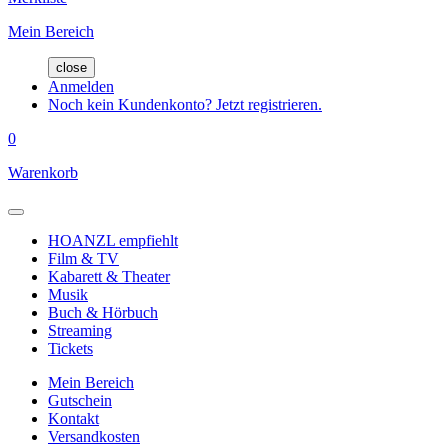
Mein Bereich
close
Anmelden
Noch kein Kundenkonto? Jetzt registrieren.
0
Warenkorb
HOANZL empfiehlt
Film & TV
Kabarett & Theater
Musik
Buch & Hörbuch
Streaming
Tickets
Mein Bereich
Gutschein
Kontakt
Versandkosten