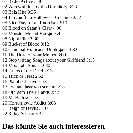
01 Radio Active 3:40
02 Werewolf in a Girl´s Dormitory 3:23
03 Bela Kiss 3:35
04 This ain´t no Halloween Costume 2:52
05 Nice Day for an Exorcism 3:19
06 Blood on Satan´s Claw 4:06
07 Monster Mutant Boogie 3:45
08 Night Flier 3:30
09 Bucket of Blood 3:12
10 Cannibal Holocaust Unplugged 3:32
11 The Head of your Mother 3:00
12 Stop writing Songs about your Girlfriend 3:15
13 Moonight Sonata 2:40
14 Eaters of the Dead 2:13
15 Trick or Treat 2:52
16 Plainfield Love 2:58
17 I wanna hear you scream 3:18
18 Off With Their Hands 2:42
19 Mr Barlow 2:58
20 Horrormovie Addict 3:03
21 Reign of Devils 3:10
22 Rainy Season 3:32
Das könnte Sie auch interessieren