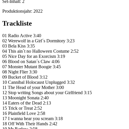
Set-Inhalt:
2
Produktionsjahr:
2022
Trackliste
01 Radio Active 3:40
02 Werewolf in a Girl´s Dormitory 3:23
03 Bela Kiss 3:35
04 This ain´t no Halloween Costume 2:52
05 Nice Day for an Exorcism 3:19
06 Blood on Satan´s Claw 4:06
07 Monster Mutant Boogie 3:45
08 Night Flier 3:30
09 Bucket of Blood 3:12
10 Cannibal Holocaust Unplugged 3:32
11 The Head of your Mother 3:00
12 Stop writing Songs about your Girlfriend 3:15
13 Moonight Sonata 2:40
14 Eaters of the Dead 2:13
15 Trick or Treat 2:52
16 Plainfield Love 2:58
17 I wanna hear you scream 3:18
18 Off With Their Hands 2:42
19 Mr Barlow 2:58