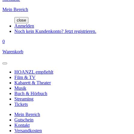
Mein Bereich
close
Anmelden
Noch kein Kundenkonto? Jetzt registrieren.
0
Warenkorb
HOANZL empfiehlt
Film & TV
Kabarett & Theater
Musik
Buch & Hörbuch
Streaming
Tickets
Mein Bereich
Gutschein
Kontakt
Versandkosten