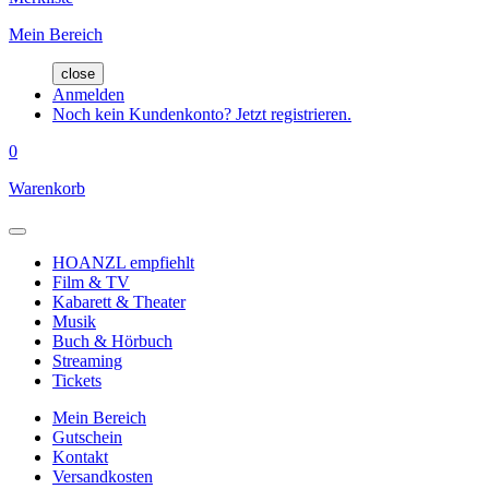
Mein Bereich
close
Anmelden
Noch kein Kundenkonto? Jetzt registrieren.
0
Warenkorb
HOANZL empfiehlt
Film & TV
Kabarett & Theater
Musik
Buch & Hörbuch
Streaming
Tickets
Mein Bereich
Gutschein
Kontakt
Versandkosten