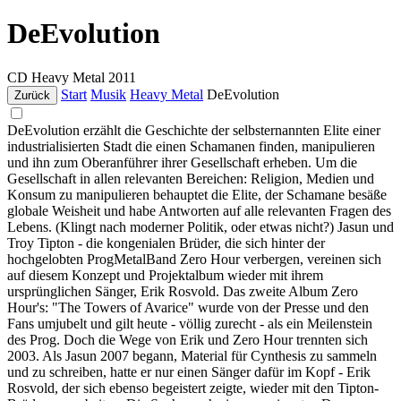
DeEvolution
CD
Heavy Metal
2011
Start
Musik
Heavy Metal
DeEvolution
Zurück
DeEvolution erzählt die Geschichte der selbsternannten Elite einer
industrialisierten Stadt die einen Schamanen finden, manipulieren
und ihn zum Oberanführer ihrer Gesellschaft erheben. Um die
Gesellschaft in allen relevanten Bereichen: Religion, Medien und
Konsum zu manipulieren behauptet die Elite, der Schamane besäße
globale Weisheit und habe Antworten auf alle relevanten Fragen des
Lebens. (Klingt nach moderner Politik, oder etwas nicht?) Jasun und
Troy Tipton - die kongenialen Brüder, die sich hinter der
hochgelobten ProgMetalBand Zero Hour verbergen, vereinen sich
auf diesem Konzept und Projektalbum wieder mit ihrem
ursprünglichen Sänger, Erik Rosvold. Das zweite Album Zero
Hour's: "The Towers of Avarice" wurde von der Presse und den
Fans umjubelt und gilt heute - völlig zurecht - als ein Meilenstein
des Prog. Doch die Wege von Erik und Zero Hour trennten sich
2003. Als Jasun 2007 begann, Material für Cynthesis zu sammeln
und zu schreiben, hatte er nur einen Sänger dafür im Kopf - Erik
Rosvold, der sich ebenso begeistert zeigte, wieder mit den Tipton-