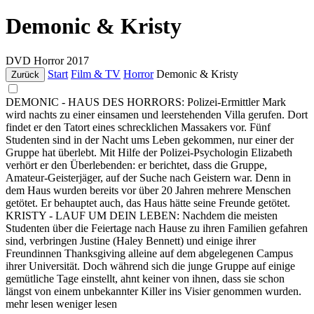
Demonic & Kristy
DVD
Horror
2017
Start
Film & TV
Horror
Demonic & Kristy
Zurück
DEMONIC - HAUS DES HORRORS: Polizei-Ermittler Mark
wird nachts zu einer einsamen und leerstehenden Villa gerufen. Dort
findet er den Tatort eines schrecklichen Massakers vor. Fünf
Studenten sind in der Nacht ums Leben gekommen, nur einer der
Gruppe hat überlebt. Mit Hilfe der Polizei-Psychologin Elizabeth
verhört er den Überlebenden: er berichtet, dass die Gruppe,
Amateur-Geisterjäger, auf der Suche nach Geistern war. Denn in
dem Haus wurden bereits vor über 20 Jahren mehrere Menschen
getötet. Er behauptet auch, das Haus hätte seine Freunde getötet.
KRISTY - LAUF UM DEIN LEBEN: Nachdem die meisten
Studenten über die Feiertage nach Hause zu ihren Familien gefahren
sind, verbringen Justine (Haley Bennett) und einige ihrer
Freundinnen Thanksgiving alleine auf dem abgelegenen Campus
ihrer Universität. Doch während sich die junge Gruppe auf einige
gemütliche Tage einstellt, ahnt keiner von ihnen, dass sie schon
längst von einem unbekannter Killer ins Visier genommen wurden.
mehr lesen
weniger lesen