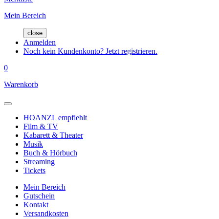
Mein Bereich
close
Anmelden
Noch kein Kundenkonto? Jetzt registrieren.
0
Warenkorb
HOANZL empfiehlt
Film & TV
Kabarett & Theater
Musik
Buch & Hörbuch
Streaming
Tickets
Mein Bereich
Gutschein
Kontakt
Versandkosten