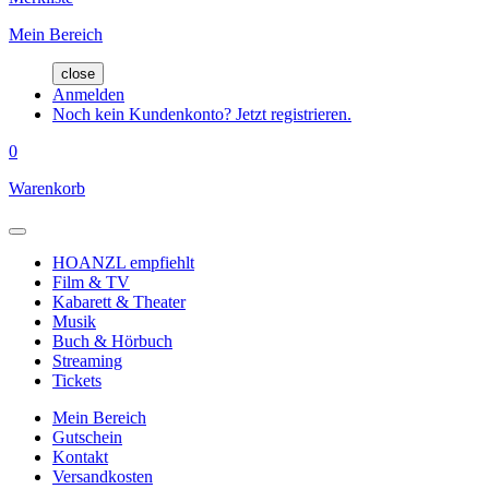
Mein Bereich
close
Anmelden
Noch kein Kundenkonto? Jetzt registrieren.
0
Warenkorb
HOANZL empfiehlt
Film & TV
Kabarett & Theater
Musik
Buch & Hörbuch
Streaming
Tickets
Mein Bereich
Gutschein
Kontakt
Versandkosten