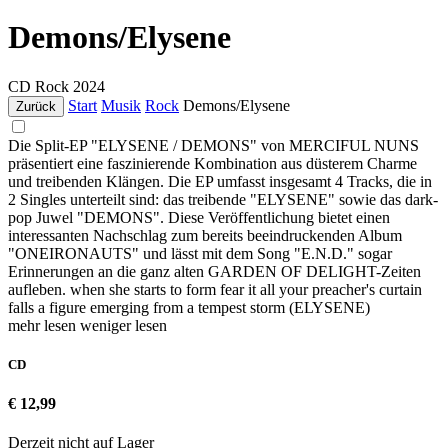
Demons/Elysene
CD
Rock
2024
Start
Musik
Rock
Demons/Elysene
Zurück
Die Split-EP "ELYSENE / DEMONS" von MERCIFUL NUNS
präsentiert eine faszinierende Kombination aus düsterem Charme
und treibenden Klängen. Die EP umfasst insgesamt 4 Tracks, die in
2 Singles unterteilt sind: das treibende "ELYSENE" sowie das dark-
pop Juwel "DEMONS". Diese Veröffentlichung bietet einen
interessanten Nachschlag zum bereits beeindruckenden Album
"ONEIRONAUTS" und lässt mit dem Song "E.N.D." sogar
Erinnerungen an die ganz alten GARDEN OF DELIGHT-Zeiten
aufleben. when she starts to form fear it all your preacher's curtain
falls a figure emerging from a tempest storm (ELYSENE)
mehr lesen
weniger lesen
CD
€ 12,99
Derzeit nicht auf Lager