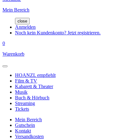
Mein Bereich
close
Anmelden
Noch kein Kundenkonto? Jetzt registrieren.
0
Warenkorb
HOANZL empfiehlt
Film & TV
Kabarett & Theater
Musik
Buch & Hörbuch
Streaming
Tickets
Mein Bereich
Gutschein
Kontakt
Versandkosten