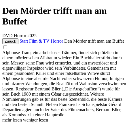
Den Mörder trifft man am
Buffet
DVD
Horror
2025
Start
Film & TV
Horror
Den Mörder trifft man am Buffet
Zurück
Alphonse Tram, ein arbeitsloser Träumer, findet sich plötzlich in
einem mörderischen Albtraum wieder: Ein Buchhalter stirbt durch
sein Messer, seine Frau wird ermordet, und ein mysteriöser und
eigenwilliger Inspektor wird sein Verbündeter. Gemeinsam mit
einem paranoiden Killer und einer rätselhaften Witwe stürzt
Alphonse in eine absurde Nacht voller schwarzem Humor, Intrigen
und bizarrer Wendungen, die Realität und Wahnsinn verschwimmen
lassen. Regisseur Bertrand Blier („Die Ausgebufften“) wurde für
sein Buch 1980 mit einem César ausgezeichnet. Weitere
Nominierungen gab es für das beste Szenenbild, die beste Kamera
und den besten Schnitt. Neben Frankreichs Schauspielstar Gérard
Depardieu agiert auch der Vater des Filmemachers, Bernard Blier,
als Kommissar in einer Hauptrolle.
mehr lesen
weniger lesen