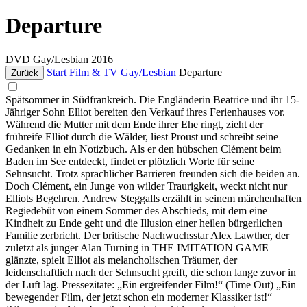
Departure
DVD
Gay/Lesbian
2016
Start
Film & TV
Gay/Lesbian
Departure
Zurück
Spätsommer in Südfrankreich. Die Engländerin Beatrice und ihr 15-
Jähriger Sohn Elliot bereiten den Verkauf ihres Ferienhauses vor.
Während die Mutter mit dem Ende ihrer Ehe ringt, zieht der
frühreife Elliot durch die Wälder, liest Proust und schreibt seine
Gedanken in ein Notizbuch. Als er den hübschen Clément beim
Baden im See entdeckt, findet er plötzlich Worte für seine
Sehnsucht. Trotz sprachlicher Barrieren freunden sich die beiden an.
Doch Clément, ein Junge von wilder Traurigkeit, weckt nicht nur
Elliots Begehren. Andrew Steggalls erzählt in seinem märchenhaften
Regiedebüt von einem Sommer des Abschieds, mit dem eine
Kindheit zu Ende geht und die Illusion einer heilen bürgerlichen
Familie zerbricht. Der britische Nachwuchsstar Alex Lawther, der
zuletzt als junger Alan Turning in THE IMITATION GAME
glänzte, spielt Elliot als melancholischen Träumer, der
leidenschaftlich nach der Sehnsucht greift, die schon lange zuvor in
der Luft lag. Pressezitate: „Ein ergreifender Film!“ (Time Out) „Ein
bewegender Film, der jetzt schon ein moderner Klassiker ist!“