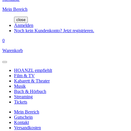
Mein Bereich
close
Anmelden
Noch kein Kundenkonto? Jetzt registrieren.
0
Warenkorb
HOANZL empfiehlt
Film & TV
Kabarett & Theater
Musik
Buch & Hörbuch
Streaming
Tickets
Mein Bereich
Gutschein
Kontakt
Versandkosten