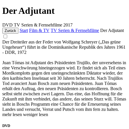
Der Adjutant
DVD
TV Serien & Fernsehfilme
2017
Start
Film & TV
TV Serien & Fernsehfilme
Der Adjutant
Zurück
Der Dreiteiler aus der Feder von Wolfgang Schreyer („Das grüne
Ungeheuer“) führt in die Dominikanische Republik des Jahres 1961
- DDR, 1972
Juan Tómas ist Adjutant des Präsidenten Trujillo, der unversehens in
eine Verschwörung hineingezogen wird. Er findet sich als Teil eines
Mordkomplotts gegen den uneingeschränkten Diktator wieder, der
den karibischen Inselstaat seit 30 Jahren beherrscht. Nach Trujillos
Tod avanciert Juan Bosch zum neuen Präsidenten. Juan Tómas
erhält den Auftrag, den neuen Präsidenten zu kontrollieren. Bosch
selbst steht zwischen zwei Lagern. Das eine, das Hoffnung für die
Zukunft mit ihm verbindet, das andere, das seinen Sturz will. Tómas
sieht in Boschs Programm eine Chance für die Erneuerung seines
Landes und versucht, Verrat und Putsch vom ihm fern zu halten.
mehr lesen
weniger lesen
DVD