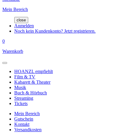
Mein Bereich
close
Anmelden
Noch kein Kundenkonto? Jetzt registrieren.
0
Warenkorb
HOANZL empfiehlt
Film & TV
Kabarett & Theater
Musik
Buch & Hörbuch
Streaming
Tickets
Mein Bereich
Gutschein
Kontakt
Versandkosten