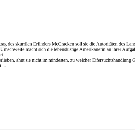
ag des skurrilen Erfinders McCracken soll sie die Autoritäten des La
schweife macht sich die lebenslustige Amerikanerin an ihrer Aufgabe 
rt.
rlieben, ahnt sie nicht im mindesten, zu welcher Eifersuchtshandlung Gen
 ...