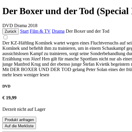
Der Boxer und der Tod (Special 
DVD
Drama
2018
Start
Film & TV
Drama
Der Boxer und der Tod
Zurück
Der KZ-Häftling Komínek wartet wegen eines Fluchtversuchs auf sein
Komínek und befiehlt ihm zu trainieren, um in einem Schaukampf geg
aussichtslosen Kampf zu trainieren, sorgt seine Sonderbehandlung d
Erzählung von Józef Hen gilt für manche Sportfans nicht nur als eine
junge Manfred Krug und der ebenso junge Štefan Kvietik begeistern mi
Mit DER BOXER UND DER TOD gelang Peter Solan eines der frühes
mehr lesen
weniger lesen
DVD
€ 19,99
Derzeit nicht auf Lager
Produkt anfragen
Auf die Merkliste