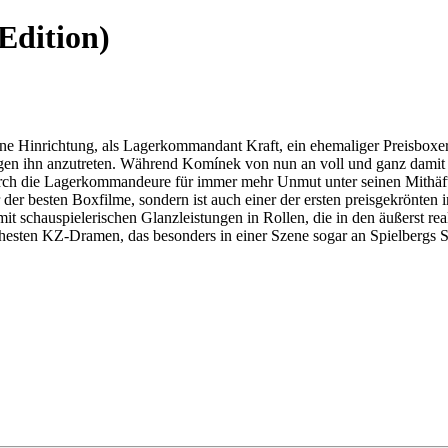
Edition)
e Hinrichtung, als Lagerkommandant Kraft, ein ehemaliger Preisboxer,
en ihn anzutreten. Während Komínek von nun an voll und ganz damit b
urch die Lagerkommandeure für immer mehr Unmut unter seinen Mithäftl
r der besten Boxfilme, sondern ist auch einer der ersten preisgekrönte
t schauspielerischen Glanzleistungen in Rollen, die in den äußerst rea
ten KZ-Dramen, das besonders in einer Szene sogar an Spielberg