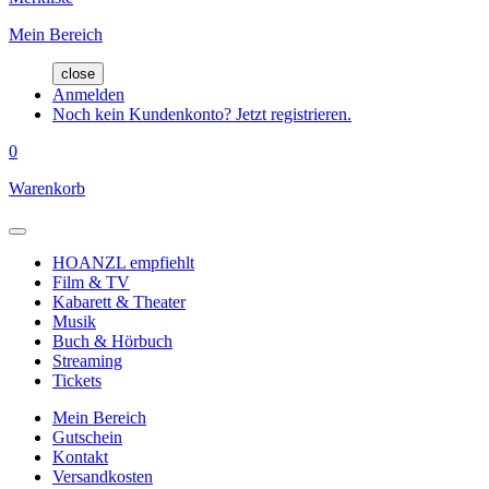
Mein Bereich
close
Anmelden
Noch kein Kundenkonto? Jetzt registrieren.
0
Warenkorb
HOANZL empfiehlt
Film & TV
Kabarett & Theater
Musik
Buch & Hörbuch
Streaming
Tickets
Mein Bereich
Gutschein
Kontakt
Versandkosten