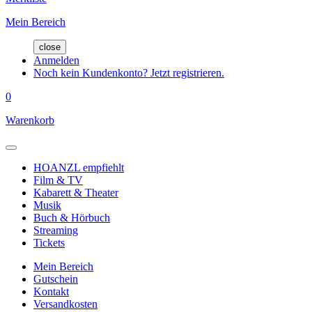
Mein Bereich
close
Anmelden
Noch kein Kundenkonto? Jetzt registrieren.
0
Warenkorb
HOANZL empfiehlt
Film & TV
Kabarett & Theater
Musik
Buch & Hörbuch
Streaming
Tickets
Mein Bereich
Gutschein
Kontakt
Versandkosten