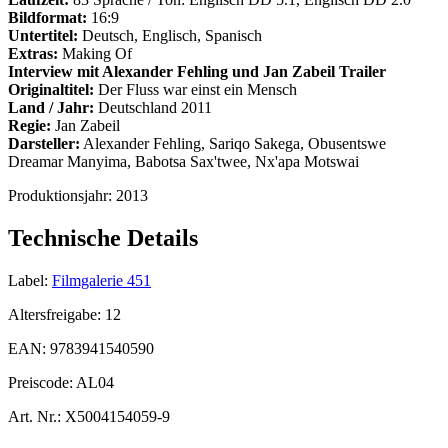
Bildformat:
16:9
Untertitel:
Deutsch, Englisch, Spanisch
Extras:
Making Of
Interview mit Alexander Fehling und Jan Zabeil
Trailer
Originaltitel:
Der Fluss war einst ein Mensch
Land / Jahr:
Deutschland 2011
Regie:
Jan Zabeil
Darsteller:
Alexander Fehling, Sariqo Sakega, Obusentswe
Dreamar Manyima, Babotsa Sax'twee, Nx'apa Motswai
Produktionsjahr:
2013
Technische Details
Label:
Filmgalerie 451
Altersfreigabe:
12
EAN:
9783941540590
Preiscode:
AL04
Art. Nr.:
X5004154059-9