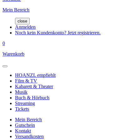
Mein Bereich
close
Anmelden
Noch kein Kundenkonto? Jetzt registrieren.
0
Warenkorb
HOANZL empfiehlt
Film & TV
Kabarett & Theater
Musik
Buch & Hörbuch
Streaming
Tickets
Mein Bereich
Gutschein
Kontakt
Versandkosten