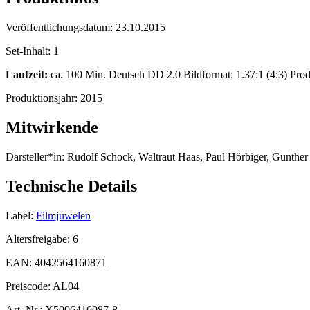
Veröffentlichungsdatum:
23.10.2015
Set-Inhalt:
1
Laufzeit:
ca. 100 Min. Deutsch DD 2.0 Bildformat: 1.37:1 (4:3) Prod
Produktionsjahr:
2015
Mitwirkende
Darsteller*in:
Rudolf Schock, Waltraut Haas, Paul Hörbiger, Gunther 
Technische Details
Label:
Filmjuwelen
Altersfreigabe:
6
EAN:
4042564160871
Preiscode:
AL04
Art. Nr.:
X5006416087-8