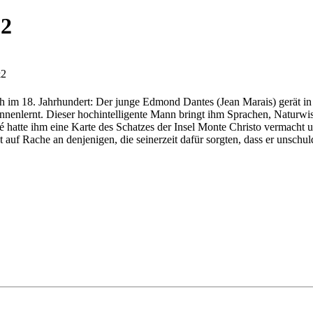
&2
&2
im 18. Jahrhundert: Der junge Edmond Dantes (Jean Marais) gerät in ei
nenlernt. Dieser hochintelligente Mann bringt ihm Sprachen, Naturwi
hatte ihm eine Karte des Schatzes der Insel Monte Christo vermacht un
 auf Rache an denjenigen, die seinerzeit dafür sorgten, dass er unschuld