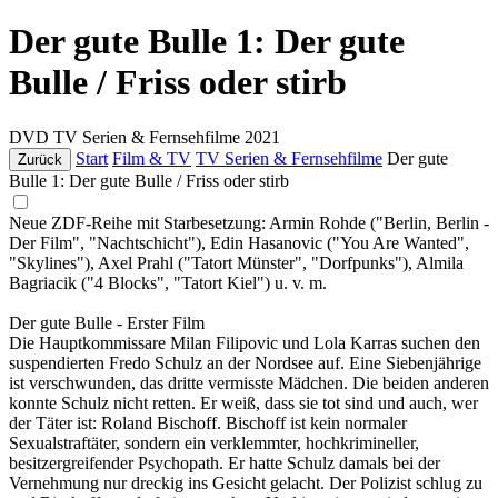
Der gute Bulle 1: Der gute
Bulle / Friss oder stirb
DVD
TV Serien & Fernsehfilme
2021
Start
Film & TV
TV Serien & Fernsehfilme
Der gute
Zurück
Bulle 1: Der gute Bulle / Friss oder stirb
Neue ZDF-Reihe mit Starbesetzung: Armin Rohde ("Berlin, Berlin -
Der Film", "Nachtschicht"), Edin Hasanovic ("You Are Wanted",
"Skylines"), Axel Prahl ("Tatort Münster", "Dorfpunks"), Almila
Bagriacik ("4 Blocks", "Tatort Kiel") u. v. m.
Der gute Bulle - Erster Film
Die Hauptkommissare Milan Filipovic und Lola Karras suchen den
suspendierten Fredo Schulz an der Nordsee auf. Eine Siebenjährige
ist verschwunden, das dritte vermisste Mädchen. Die beiden anderen
konnte Schulz nicht retten. Er weiß, dass sie tot sind und auch, wer
der Täter ist: Roland Bischoff. Bischoff ist kein normaler
Sexualstraftäter, sondern ein verklemmter, hochkrimineller,
besitzergreifender Psychopath. Er hatte Schulz damals bei der
Vernehmung nur dreckig ins Gesicht gelacht. Der Polizist schlug zu