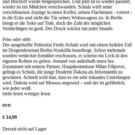
und Bischoff wurde freigesprochen. Und jetzt ist es wieder passiert,
wieder ist ein Mädchen verschwunden. Schulz wirft seine
verschlissenen Anzüge in einen Koffer, seinen Flachmann - vorerst -
in die Ecke und zieht die Tür seines Wohnwagens zu. In Berlin
bringt er die Soko auf Trab, doch die Zahl der möglichen
Verdächtigen ist groß. Der Druck wächst mit jeder Stunde.
Friss oder stirb
Der ausgebuffte Polizeirat Fredo Schulz wird mit einem heiklen Fall
im Drogendezernat Berlin-Neukölln beauftragt. Schon mehrmals
wurden verdeckte Ermittler erschossen, es scheint ein Leck in den
eigenen Reihen zu geben. Jemand von außerhalb muss her.
Zusammen mit seinem Partner, Hauptkommissar Milan Filipovic,
gelingt es Schulz, die junge Dealerin Dakota als Informantin zu
gewinnen. Schnell wird klar, dass es ein sehr riskantes Unterfangen
wird. Dakota wird auf Moussa angesetzt – und der ist gefährlich,
wie jeder weiß.
mehr lesen
weniger lesen
DVD
€ 14,99
Derzeit nicht auf Lager