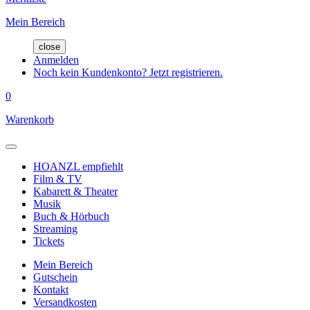
Mein Bereich
close
Anmelden
Noch kein Kundenkonto? Jetzt registrieren.
0
Warenkorb
HOANZL empfiehlt
Film & TV
Kabarett & Theater
Musik
Buch & Hörbuch
Streaming
Tickets
Mein Bereich
Gutschein
Kontakt
Versandkosten