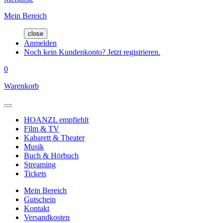
Mein Bereich
close
Anmelden
Noch kein Kundenkonto? Jetzt registrieren.
0
Warenkorb
HOANZL empfiehlt
Film & TV
Kabarett & Theater
Musik
Buch & Hörbuch
Streaming
Tickets
Mein Bereich
Gutschein
Kontakt
Versandkosten