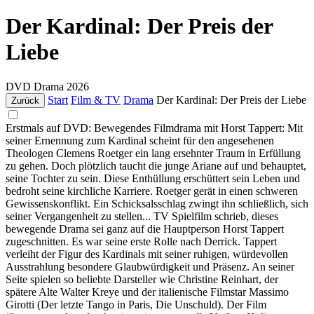
Der Kardinal: Der Preis der
Liebe
DVD
Drama
2026
Start
Film & TV
Drama
Der Kardinal: Der Preis der Liebe
Zurück
Erstmals auf DVD: Bewegendes Filmdrama mit Horst Tappert: Mit
seiner Ernennung zum Kardinal scheint für den angesehenen
Theologen Clemens Roetger ein lang ersehnter Traum in Erfüllung
zu gehen. Doch plötzlich taucht die junge Ariane auf und behauptet,
seine Tochter zu sein. Diese Enthüllung erschüttert sein Leben und
bedroht seine kirchliche Karriere. Roetger gerät in einen schweren
Gewissenskonflikt. Ein Schicksalsschlag zwingt ihn schließlich, sich
seiner Vergangenheit zu stellen... TV Spielfilm schrieb, dieses
bewegende Drama sei ganz auf die Hauptperson Horst Tappert
zugeschnitten. Es war seine erste Rolle nach Derrick. Tappert
verleiht der Figur des Kardinals mit seiner ruhigen, würdevollen
Ausstrahlung besondere Glaubwürdigkeit und Präsenz. An seiner
Seite spielen so beliebte Darsteller wie Christine Reinhart, der
spätere Alte Walter Kreye und der italienische Filmstar Massimo
Girotti (Der letzte Tango in Paris, Die Unschuld). Der Film