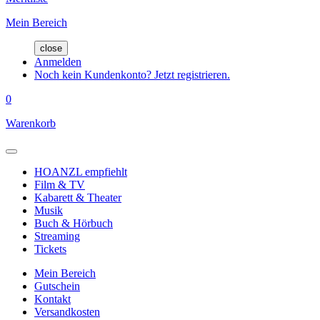
Mein Bereich
close
Anmelden
Noch kein Kundenkonto? Jetzt registrieren.
0
Warenkorb
HOANZL empfiehlt
Film & TV
Kabarett & Theater
Musik
Buch & Hörbuch
Streaming
Tickets
Mein Bereich
Gutschein
Kontakt
Versandkosten