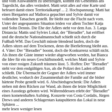
und vom Auswandern zu überzeugen, kommt ein Geheimnis ans
Tageslicht, das alles verändert. Matti setzt alles auf eine Karte und
befeuert damit einen Territorialkampf ... 2. Hochspannung: Matti hat
einen Biergarten auf Mallorca gepachtet und Sylvie damit vor
vollendete Tatsachen gestellt. Ihr bleibt nur die Flucht nach vorn.
Unter der angespannten Situation leiden vor allem Tochter Katja
und Sohn Dennis. Die Ehe der Adlers steht vor dem Aus. 3. Larga
Distancia: Mattis und Sylvies Lokal, der "Bieradler", hat eröffnet
und die deutsche Nationalmannschaft schießt sich durch die
Fußball-WM. Das Geschäft müsste blendend laufen, doch die
Adlers sitzen auf dem Trockenen, denn die Bierlieferung bleibt aus.
4. Väter: Der "Bieradler" boomt, doch die Konkurrenz schläft nicht.
Als ihnen die Gäste immer wieder abgeworben werden, hat Bianca
die Idee für ein neues Geschäftsmodell, welches Matti und Sylvie
von einer rosigen Zukunft träumen lässt. 5. Hoffen: Der "Bieradler"
steht vor dem endgültigen Aus, als die Polizei den Laden offiziell
schließt. Die Übermacht der Gegner der Adlers wird immer
deutlicher, wodurch der Zusammenhalt der Familie auf die bisher
härteste Probe gestellt wird. 6. Abschiedsgeschenk: Die Adlers
stehen mit dem Rücken zur Wand, als ihnen die letzte Möglichkeit
eines Ausstiegs geboten wird. Währenddessen erlebt der "Bieradler"
einen kometenhaften Aufstieg. Konzerte von Costa Cordalis, Jürgen
Drews und anderen Schlagerstars katapultieren das Lokal in neue
Sphären ...
mehr lesen
weniger lesen