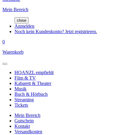
Mein Bereich
close
Anmelden
Noch kein Kundenkonto? Jetzt registrieren.
0
Warenkorb
HOANZL empfiehlt
Film & TV
Kabarett & Theater
Musik
Buch & Hörbuch
Streaming
Tickets
Mein Bereich
Gutschein
Kontakt
Versandkosten