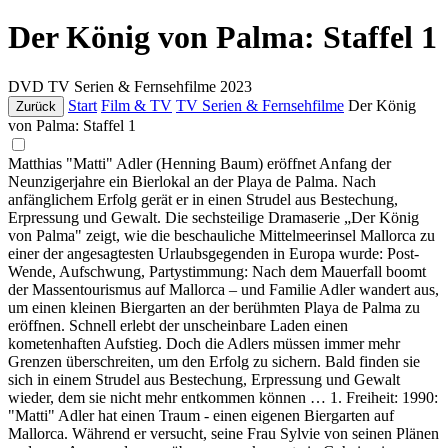
Der König von Palma: Staffel 1
DVD
TV Serien & Fernsehfilme
2023
Start
Film & TV
TV Serien & Fernsehfilme
Der König
Zurück
von Palma: Staffel 1
Matthias "Matti" Adler (Henning Baum) eröffnet Anfang der
Neunzigerjahre ein Bierlokal an der Playa de Palma. Nach
anfänglichem Erfolg gerät er in einen Strudel aus Bestechung,
Erpressung und Gewalt. Die sechsteilige Dramaserie „Der König
von Palma" zeigt, wie die beschauliche Mittelmeerinsel Mallorca zu
einer der angesagtesten Urlaubsgegenden in Europa wurde: Post-
Wende, Aufschwung, Partystimmung: Nach dem Mauerfall boomt
der Massentourismus auf Mallorca – und Familie Adler wandert aus,
um einen kleinen Biergarten an der berühmten Playa de Palma zu
eröffnen. Schnell erlebt der unscheinbare Laden einen
kometenhaften Aufstieg. Doch die Adlers müssen immer mehr
Grenzen überschreiten, um den Erfolg zu sichern. Bald finden sie
sich in einem Strudel aus Bestechung, Erpressung und Gewalt
wieder, dem sie nicht mehr entkommen können … 1. Freiheit: 1990:
"Matti" Adler hat einen Traum - einen eigenen Biergarten auf
Mallorca. Während er versucht, seine Frau Sylvie von seinen Plänen