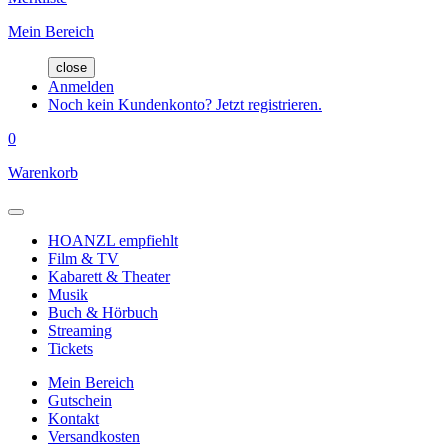
Mein Bereich
close
Anmelden
Noch kein Kundenkonto? Jetzt registrieren.
0
Warenkorb
HOANZL empfiehlt
Film & TV
Kabarett & Theater
Musik
Buch & Hörbuch
Streaming
Tickets
Mein Bereich
Gutschein
Kontakt
Versandkosten