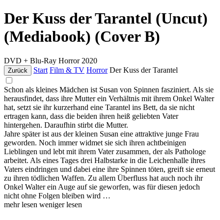
Der Kuss der Tarantel (Uncut)
(Mediabook) (Cover B)
DVD + Blu-Ray
Horror
2020
Start
Film & TV
Horror
Der Kuss der Tarantel
Zurück
Schon als kleines Mädchen ist Susan von Spinnen fasziniert. Als sie
herausfindet, dass ihre Mutter ein Verhältnis mit ihrem Onkel Walter
hat, setzt sie ihr kurzerhand eine Tarantel ins Bett, da sie nicht
ertragen kann, dass die beiden ihren heiß geliebten Vater
hintergehen. Daraufhin stirbt die Mutter.
Jahre später ist aus der kleinen Susan eine attraktive junge Frau
geworden. Noch immer widmet sie sich ihren achtbeinigen
Lieblingen und lebt mit ihrem Vater zusammen, der als Pathologe
arbeitet. Als eines Tages drei Halbstarke in die Leichenhalle ihres
Vaters eindringen und dabei eine ihre Spinnen töten, greift sie erneut
zu ihren tödlichen Waffen. Zu allem Überfluss hat auch noch ihr
Onkel Walter ein Auge auf sie geworfen, was für diesen jedoch
nicht ohne Folgen bleiben wird …
mehr lesen
weniger lesen