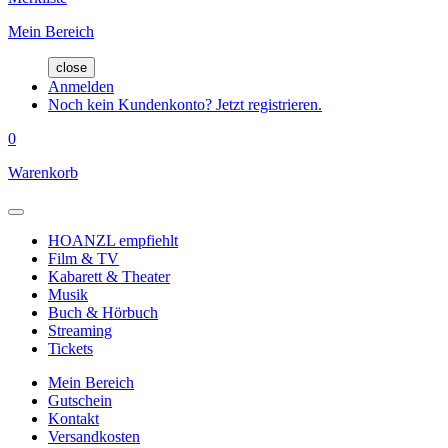
Mein Bereich
close
Anmelden
Noch kein Kundenkonto? Jetzt registrieren.
0
Warenkorb
HOANZL empfiehlt
Film & TV
Kabarett & Theater
Musik
Buch & Hörbuch
Streaming
Tickets
Mein Bereich
Gutschein
Kontakt
Versandkosten