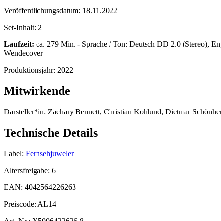
Veröffentlichungsdatum:
18.11.2022
Set-Inhalt:
2
Laufzeit:
ca. 279 Min. - Sprache / Ton: Deutsch DD 2.0 (Stereo), Engli
Wendecover
Produktionsjahr:
2022
Mitwirkende
Darsteller*in:
Zachary Bennett, Christian Kohlund, Dietmar Schönhe
Technische Details
Label:
Fernsehjuwelen
Altersfreigabe:
6
EAN:
4042564226263
Preiscode:
AL14
Art. Nr.:
X5006422626-8