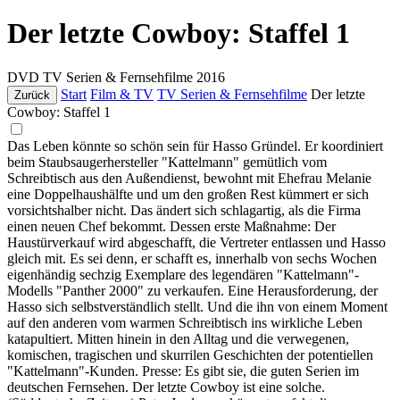
Der letzte Cowboy: Staffel 1
DVD
TV Serien & Fernsehfilme
2016
Start
Film & TV
TV Serien & Fernsehfilme
Der letzte
Zurück
Cowboy: Staffel 1
Das Leben könnte so schön sein für Hasso Gründel. Er koordiniert
beim Staubsaugerhersteller "Kattelmann" gemütlich vom
Schreibtisch aus den Außendienst, bewohnt mit Ehefrau Melanie
eine Doppelhaushälfte und um den großen Rest kümmert er sich
vorsichtshalber nicht. Das ändert sich schlagartig, als die Firma
einen neuen Chef bekommt. Dessen erste Maßnahme: Der
Haustürverkauf wird abgeschafft, die Vertreter entlassen und Hasso
gleich mit. Es sei denn, er schafft es, innerhalb von sechs Wochen
eigenhändig sechzig Exemplare des legendären "Kattelmann"-
Modells "Panther 2000" zu verkaufen. Eine Herausforderung, der
Hasso sich selbstverständlich stellt. Und die ihn von einem Moment
auf den anderen vom warmen Schreibtisch ins wirkliche Leben
katapultiert. Mitten hinein in den Alltag und die verwegenen,
komischen, tragischen und skurrilen Geschichten der potentiellen
"Kattelmann"-Kunden. Presse: Es gibt sie, die guten Serien im
deutschen Fernsehen. Der letzte Cowboy ist eine solche.