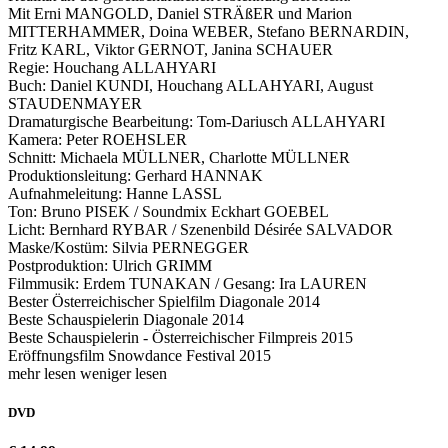
Mit Erni MANGOLD, Daniel STRÄßER und Marion
MITTERHAMMER, Doina WEBER, Stefano BERNARDIN,
Fritz KARL, Viktor GERNOT, Janina SCHAUER
Regie: Houchang ALLAHYARI
Buch: Daniel KUNDI, Houchang ALLAHYARI, August
STAUDENMAYER
Dramaturgische Bearbeitung: Tom-Dariusch ALLAHYARI
Kamera: Peter ROEHSLER
Schnitt: Michaela MÜLLNER, Charlotte MÜLLNER
Produktionsleitung: Gerhard HANNAK
Aufnahmeleitung: Hanne LASSL
Ton: Bruno PISEK / Soundmix Eckhart GOEBEL
Licht: Bernhard RYBAR / Szenenbild Désirée SALVADOR
Maske/Kostüm: Silvia PERNEGGER
Postproduktion: Ulrich GRIMM
Filmmusik: Erdem TUNAKAN / Gesang: Ira LAUREN
Bester Österreichischer Spielfilm Diagonale 2014
Beste Schauspielerin Diagonale 2014
Beste Schauspielerin - Österreichischer Filmpreis 2015
Eröffnungsfilm Snowdance Festival 2015
mehr lesen
weniger lesen
DVD