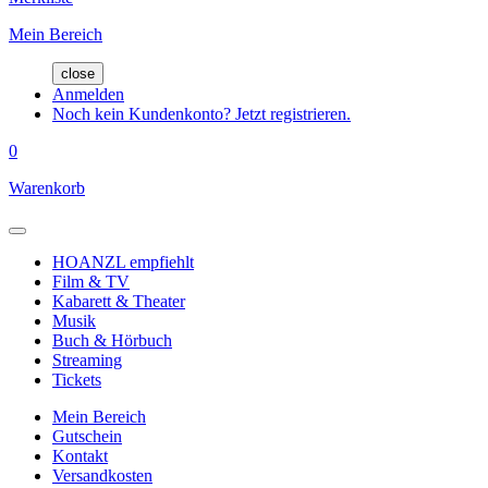
Mein Bereich
close
Anmelden
Noch kein Kundenkonto? Jetzt registrieren.
0
Warenkorb
HOANZL empfiehlt
Film & TV
Kabarett & Theater
Musik
Buch & Hörbuch
Streaming
Tickets
Mein Bereich
Gutschein
Kontakt
Versandkosten