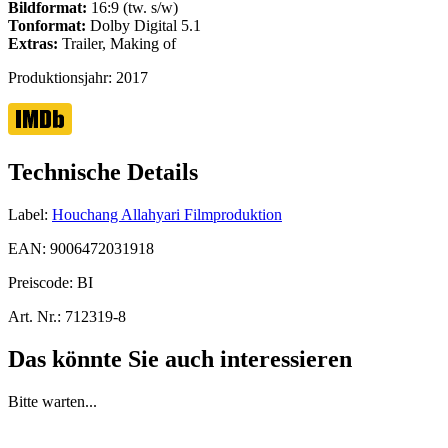
Bildformat:
16:9 (tw. s/w)
Tonformat:
Dolby Digital 5.1
Extras:
Trailer, Making of
Produktionsjahr:
2017
Technische Details
Label:
Houchang Allahyari Filmproduktion
EAN:
9006472031918
Preiscode:
BI
Art. Nr.:
712319-8
Das könnte Sie auch interessieren
Bitte warten...