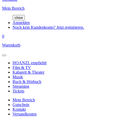
Mein Bereich
close
Anmelden
Noch kein Kundenkonto? Jetzt registrieren.
0
Warenkorb
HOANZL empfiehlt
Film & TV
Kabarett & Theater
Musik
Buch & Hörbuch
Streaming
Tickets
Mein Bereich
Gutschein
Kontakt
Versandkosten