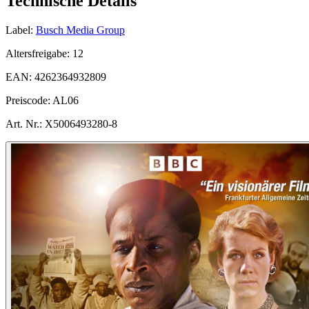
Technische Details
Label:
Busch Media Group
Altersfreigabe:
12
EAN:
4262364932809
Preiscode:
AL06
Art. Nr.:
X5006493280-8