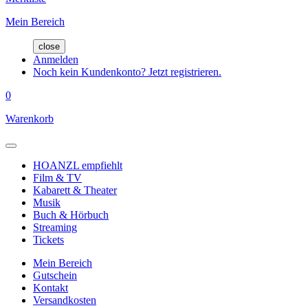
Mein Bereich
close
Anmelden
Noch kein Kundenkonto? Jetzt registrieren.
0
Warenkorb
HOANZL empfiehlt
Film & TV
Kabarett & Theater
Musik
Buch & Hörbuch
Streaming
Tickets
Mein Bereich
Gutschein
Kontakt
Versandkosten