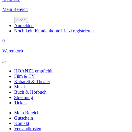
Mein Bereich
close
Anmelden
Noch kein Kundenkonto? Jetzt registrieren.
0
Warenkorb
HOANZL empfiehlt
Film & TV
Kabarett & Theater
Musik
Buch & Hörbuch
Streaming
Tickets
Mein Bereich
Gutschein
Kontakt
Versandkosten