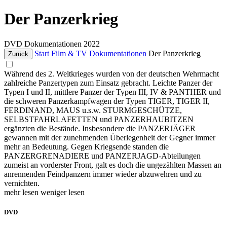
Der Panzerkrieg
DVD
Dokumentationen
2022
Start
Film & TV
Dokumentationen
Der Panzerkrieg
Zurück
Während des 2. Weltkrieges wurden von der deutschen Wehrmacht
zahlreiche Panzertypen zum Einsatz gebracht. Leichte Panzer der
Typen I und II, mittlere Panzer der Typen III, IV & PANTHER und
die schweren Panzerkampfwagen der Typen TIGER, TIGER II,
FERDINAND, MAUS u.s.w. STURMGESCHÜTZE,
SELBSTFAHRLAFETTEN und PANZERHAUBITZEN
ergänzten die Bestände. Insbesondere die PANZERJÄGER
gewannen mit der zunehmenden Überlegenheit der Gegner immer
mehr an Bedeutung. Gegen Kriegsende standen die
PANZERGRENADIERE und PANZERJAGD-Abteilungen
zumeist an vorderster Front, galt es doch die ungezählten Massen an
anrennenden Feindpanzern immer wieder abzuwehren und zu
vernichten.
mehr lesen
weniger lesen
DVD