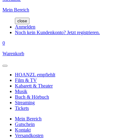
Mein Bereich
close
Anmelden
Noch kein Kundenkonto? Jetzt registrieren.
0
Warenkorb
HOANZL empfiehlt
Film & TV
Kabarett & Theater
Musik
Buch & Hörbuch
Streaming
Tickets
Mein Bereich
Gutschein
Kontakt
Versandkosten