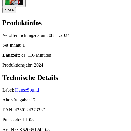
close
Produktinfos
Veröffentlichungsdatum:
08.11.2024
Set-Inhalt:
1
Laufzeit:
ca. 116 Minuten
Produktionsjahr:
2024
Technische Details
Label:
HanseSound
Altersfreigabe:
12
EAN:
4250124373337
Preiscode:
LH08
Art. Nr.:
X5208512420-8