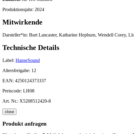
Produktionsjahr:
2024
Mitwirkende
Darsteller*in:
Burt Lancaster, Katharine Hepburn, Wendell Corey, Ll
Technische Details
Label:
HanseSound
Altersfreigabe:
12
EAN:
4250124373337
Preiscode:
LH08
Art. Nr.:
X5208512420-8
close
Produkt anfragen