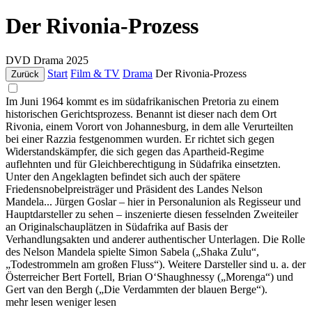
Der Rivonia-Prozess
DVD
Drama
2025
Start
Film & TV
Drama
Der Rivonia-Prozess
Zurück
Im Juni 1964 kommt es im südafrikanischen Pretoria zu einem
historischen Gerichtsprozess. Benannt ist dieser nach dem Ort
Rivonia, einem Vorort von Johannesburg, in dem alle Verurteilten
bei einer Razzia festgenommen wurden. Er richtet sich gegen
Widerstandskämpfer, die sich gegen das Apartheid-Regime
auflehnten und für Gleichberechtigung in Südafrika einsetzten.
Unter den Angeklagten befindet sich auch der spätere
Friedensnobelpreisträger und Präsident des Landes Nelson
Mandela... Jürgen Goslar – hier in Personalunion als Regisseur und
Hauptdarsteller zu sehen – inszenierte diesen fesselnden Zweiteiler
an Originalschauplätzen in Südafrika auf Basis der
Verhandlungsakten und anderer authentischer Unterlagen. Die Rolle
des Nelson Mandela spielte Simon Sabela („Shaka Zulu“,
„Todestrommeln am großen Fluss“). Weitere Darsteller sind u. a. der
Österreicher Bert Fortell, Brian O‘Shaughnessy („Morenga“) und
Gert van den Bergh („Die Verdammten der blauen Berge“).
mehr lesen
weniger lesen