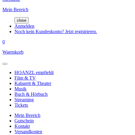
Mein Bereich
close
Anmelden
Noch kein Kundenkonto? Jetzt registrieren.
0
Warenkorb
HOANZL empfiehlt
Film & TV
Kabarett & Theater
Musik
Buch & Hörbuch
Streaming
Tickets
Mein Bereich
Gutschein
Kontakt
Versandkosten