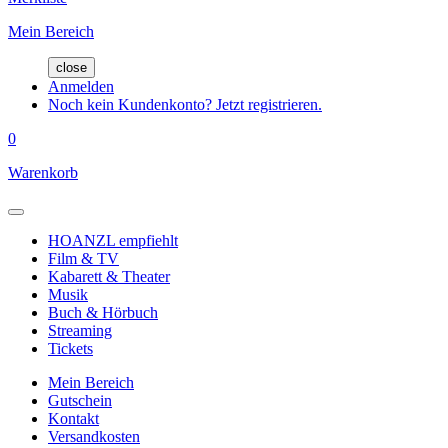
Mein Bereich
close
Anmelden
Noch kein Kundenkonto? Jetzt registrieren.
0
Warenkorb
HOANZL empfiehlt
Film & TV
Kabarett & Theater
Musik
Buch & Hörbuch
Streaming
Tickets
Mein Bereich
Gutschein
Kontakt
Versandkosten