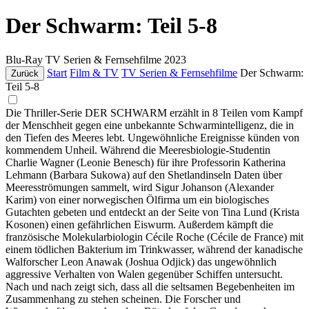
Der Schwarm: Teil 5-8
Blu-Ray
TV Serien & Fernsehfilme
2023
Start
Film & TV
TV Serien & Fernsehfilme
Der Schwarm:
Zurück
Teil 5-8
Die Thriller-Serie DER SCHWARM erzählt in 8 Teilen vom Kampf
der Menschheit gegen eine unbekannte Schwarmintelligenz, die in
den Tiefen des Meeres lebt. Ungewöhnliche Ereignisse künden von
kommendem Unheil. Während die Meeresbiologie-Studentin
Charlie Wagner (Leonie Benesch) für ihre Professorin Katherina
Lehmann (Barbara Sukowa) auf den Shetlandinseln Daten über
Meeresströmungen sammelt, wird Sigur Johanson (Alexander
Karim) von einer norwegischen Ölfirma um ein biologisches
Gutachten gebeten und entdeckt an der Seite von Tina Lund (Krista
Kosonen) einen gefährlichen Eiswurm. Außerdem kämpft die
französische Molekularbiologin Cécile Roche (Cécile de France) mit
einem tödlichen Bakterium im Trinkwasser, während der kanadische
Walforscher Leon Anawak (Joshua Odjick) das ungewöhnlich
aggressive Verhalten von Walen gegenüber Schiffen untersucht.
Nach und nach zeigt sich, dass all die seltsamen Begebenheiten im
Zusammenhang zu stehen scheinen. Die Forscher und