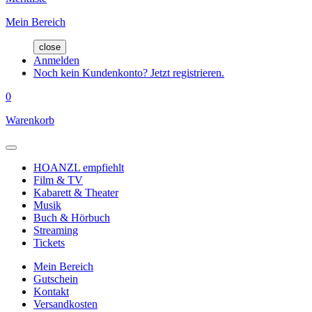
Mein Bereich
close
Anmelden
Noch kein Kundenkonto? Jetzt registrieren.
0
Warenkorb
HOANZL empfiehlt
Film & TV
Kabarett & Theater
Musik
Buch & Hörbuch
Streaming
Tickets
Mein Bereich
Gutschein
Kontakt
Versandkosten