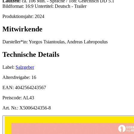
Laufzeit:
ca. 106 Min. - Sprache / Ton: Griechisch DD 5.1
Bildformat: 16:9 Untertitel: Deutsch - Trailer
Produktionsjahr:
2024
Mitwirkende
Darsteller*in:
Yorgos Tsiantoulas, Andreas Labropoulus
Technische Details
Label:
Salzgeber
Altersfreigabe:
16
EAN:
4042564243567
Preiscode:
AL43
Art. Nr.:
X5006424356-8