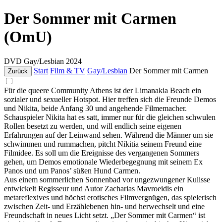
Der Sommer mit Carmen
(OmU)
DVD
Gay/Lesbian
2024
Start
Film & TV
Gay/Lesbian
Der Sommer mit Carmen
Zurück
Für die queere Community Athens ist der Limanakia Beach ein
sozialer und sexueller Hotspot. Hier treffen sich die Freunde Demos
und Nikita, beide Anfang 30 und angehende Filmemacher.
Schauspieler Nikita hat es satt, immer nur für die gleichen schwulen
Rollen besetzt zu werden, und will endlich seine eigenen
Erfahrungen auf der Leinwand sehen. Während die Männer um sie
schwimmen und rummachen, pitcht Nikitia seinem Freund eine
Filmidee. Es soll um die Ereignisse des vergangenen Sommers
gehen, um Demos emotionale Wiederbegegnung mit seinem Ex
Panos und um Panos’ süßen Hund Carmen.
Aus einem sommerlichen Sonnenbad vor ungezwungener Kulisse
entwickelt Regisseur und Autor Zacharias Mavroeidis ein
metareflexives und höchst erotisches Filmvergnügen, das spielerisch
zwischen Zeit- und Erzählebenen hin- und herwechselt und eine
Freundschaft in neues Licht setzt. „Der Sommer mit Carmen“ ist