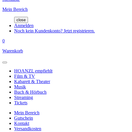
Mein Bereich
close
Anmelden
Noch kein Kundenkonto? Jetzt registrieren.
0
Warenkorb
HOANZL empfiehlt
Film & TV
Kabarett & Theater
Musik
Buch & Hörbuch
Streaming
Tickets
Mein Bereich
Gutschein
Kontakt
Versandkosten