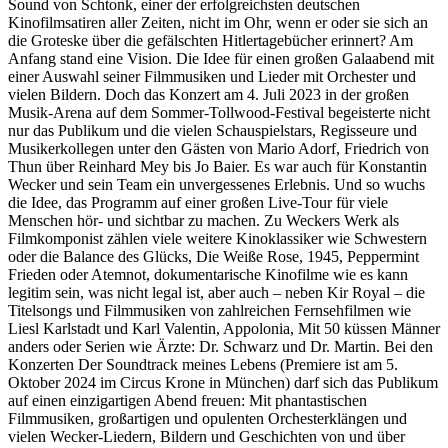
Sound von Schtonk, einer der erfolgreichsten deutschen
Kinofilmsatiren aller Zeiten, nicht im Ohr, wenn er oder sie sich an
die Groteske über die gefälschten Hitlertagebücher erinnert? Am
Anfang stand eine Vision. Die Idee für einen großen Galaabend mit
einer Auswahl seiner Filmmusiken und Lieder mit Orchester und
vielen Bildern. Doch das Konzert am 4. Juli 2023 in der großen
Musik-Arena auf dem Sommer-Tollwood-Festival begeisterte nicht
nur das Publikum und die vielen Schauspielstars, Regisseure und
Musikerkollegen unter den Gästen von Mario Adorf, Friedrich von
Thun über Reinhard Mey bis Jo Baier. Es war auch für Konstantin
Wecker und sein Team ein unvergessenes Erlebnis. Und so wuchs
die Idee, das Programm auf einer großen Live-Tour für viele
Menschen hör- und sichtbar zu machen. Zu Weckers Werk als
Filmkomponist zählen viele weitere Kinoklassiker wie Schwestern
oder die Balance des Glücks, Die Weiße Rose, 1945, Peppermint
Frieden oder Atemnot, dokumentarische Kinofilme wie es kann
legitim sein, was nicht legal ist, aber auch – neben Kir Royal – die
Titelsongs und Filmmusiken von zahlreichen Fernsehfilmen wie
Liesl Karlstadt und Karl Valentin, Appolonia, Mit 50 küssen Männer
anders oder Serien wie Ärzte: Dr. Schwarz und Dr. Martin. Bei den
Konzerten Der Soundtrack meines Lebens (Premiere ist am 5.
Oktober 2024 im Circus Krone in München) darf sich das Publikum
auf einen einzigartigen Abend freuen: Mit phantastischen
Filmmusiken, großartigen und opulenten Orchesterklängen und
vielen Wecker-Liedern, Bildern und Geschichten von und über