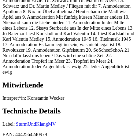
Anmoderation Ärzte: Dr. Schwarz und Dr. Martin 6. Ärzte: Dr.
Schwarz und Dr. Martin Medley / Fliegen mit dir 7. Anmoderation
Apollonia 8. Nix im Übel aufnehma / Heut schaun die Madl wia
Äpfel aus 9. Anmoderation Mit fünfzig küssen Männer anders 10.
Niemand kann die Liebe binden 11. Anmoderation In der Mitte
eines Lebens 12. Sissys Sterbearie aus In der Mitte eines Lebens 13.
Jo Baier zu Liesl Karlstadt und Karl Valentin 14. Liesl Karlstadt und
Karl Valentin Medley 15. Anmoderation 1945 16. Titelmusik 1945
17. Anmoderation Es kann legitim sein, was nicht legal ist 18.
Revoluzzer 19. Anmoderation Gipfelsturm 20. SoScheeSchoA 21.
Nur dafür lasst uns leben / Das wird eine schöne Zeit 22.
Anmoderation Tropferl im Meer 23. Tropferl im Meer 24.
Anmoderation Jeder Augenblick ist ewig 25. Jeder Augenblick ist
ewig
Mitwirkende
Interpret*in:
Konstantin Wecker
Technische Details
Label:
SturmUndKlangMV
EAN:
4042564240979