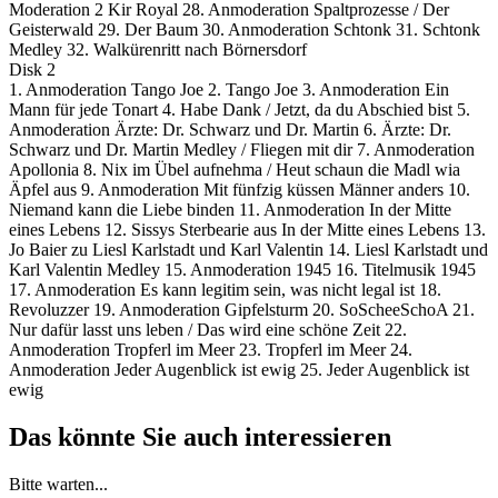
Moderation 2 Kir Royal 28. Anmoderation Spaltprozesse / Der
Geisterwald 29. Der Baum 30. Anmoderation Schtonk 31. Schtonk
Medley 32. Walkürenritt nach Börnersdorf
Disk 2
1. Anmoderation Tango Joe 2. Tango Joe 3. Anmoderation Ein
Mann für jede Tonart 4. Habe Dank / Jetzt, da du Abschied bist 5.
Anmoderation Ärzte: Dr. Schwarz und Dr. Martin 6. Ärzte: Dr.
Schwarz und Dr. Martin Medley / Fliegen mit dir 7. Anmoderation
Apollonia 8. Nix im Übel aufnehma / Heut schaun die Madl wia
Äpfel aus 9. Anmoderation Mit fünfzig küssen Männer anders 10.
Niemand kann die Liebe binden 11. Anmoderation In der Mitte
eines Lebens 12. Sissys Sterbearie aus In der Mitte eines Lebens 13.
Jo Baier zu Liesl Karlstadt und Karl Valentin 14. Liesl Karlstadt und
Karl Valentin Medley 15. Anmoderation 1945 16. Titelmusik 1945
17. Anmoderation Es kann legitim sein, was nicht legal ist 18.
Revoluzzer 19. Anmoderation Gipfelsturm 20. SoScheeSchoA 21.
Nur dafür lasst uns leben / Das wird eine schöne Zeit 22.
Anmoderation Tropferl im Meer 23. Tropferl im Meer 24.
Anmoderation Jeder Augenblick ist ewig 25. Jeder Augenblick ist
ewig
Das könnte Sie auch interessieren
Bitte warten...