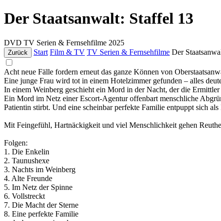
Der Staatsanwalt: Staffel 13
DVD
TV Serien & Fernsehfilme
2025
Start
Film & TV
TV Serien & Fernsehfilme
Der Staatsanwal
Zurück
Acht neue Fälle fordern erneut das ganze Können von Oberstaatsan
Eine junge Frau wird tot in einem Hotelzimmer gefunden – alles deute
In einem Weinberg geschieht ein Mord in der Nacht, der die Ermittler i
Ein Mord im Netz einer Escort-Agentur offenbart menschliche Abgründe.
Patientin stirbt. Und eine scheinbar perfekte Familie entpuppt sich al
Mit Feingefühl, Hartnäckigkeit und viel Menschlichkeit gehen Reuthe
Folgen:
1. Die Enkelin
2. Taunushexe
3. Nachts im Weinberg
4. Alte Freunde
5. Im Netz der Spinne
6. Vollstreckt
7. Die Macht der Sterne
8. Eine perfekte Familie