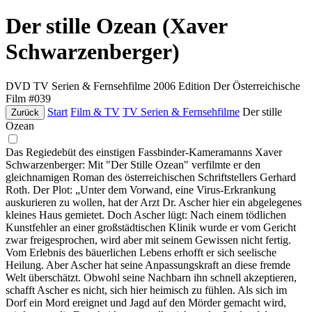
Der stille Ozean (Xaver
Schwarzenberger)
DVD
TV Serien & Fernsehfilme
2006
Edition Der Österreichische
Film #039
Start
Film & TV
TV Serien & Fernsehfilme
Der stille
Zurück
Ozean
Das Regiedebüt des einstigen Fassbinder-Kameramanns Xaver
Schwarzenberger: Mit "Der Stille Ozean" verfilmte er den
gleichnamigen Roman des österreichischen Schriftstellers Gerhard
Roth. Der Plot: „Unter dem Vorwand, eine Virus-Erkrankung
auskurieren zu wollen, hat der Arzt Dr. Ascher hier ein abgelegenes
kleines Haus gemietet. Doch Ascher lügt: Nach einem tödlichen
Kunstfehler an einer großstädtischen Klinik wurde er vom Gericht
zwar freigesprochen, wird aber mit seinem Gewissen nicht fertig.
Vom Erlebnis des bäuerlichen Lebens erhofft er sich seelische
Heilung. Aber Ascher hat seine Anpassungskraft an diese fremde
Welt überschätzt. Obwohl seine Nachbarn ihn schnell akzeptieren,
schafft Ascher es nicht, sich hier heimisch zu fühlen. Als sich im
Dorf ein Mord ereignet und Jagd auf den Mörder gemacht wird,