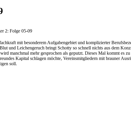
9
ger 2: Folge 05-09
fachkraft mit besonderem Aufgabengebiet und komplizierter Berufsbezei
Blut und Leichengeruch bringt Schotty so schnell nichts aus dem Konzep
t, wird manchmal mehr gesprochen als geputzt. Dieses Mal kommt es z
undes Kapital schlagen möchte, Vereinsmitgliedern mit brauner Ausri
gen soll.