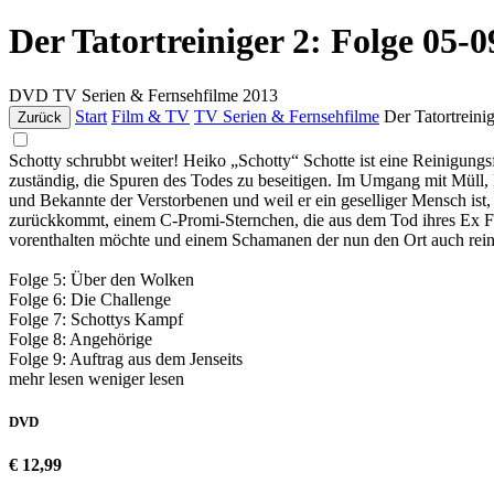
Der Tatortreiniger 2: Folge 05-0
DVD
TV Serien & Fernsehfilme
2013
Start
Film & TV
TV Serien & Fernsehfilme
Der Tatortreini
Zurück
Schotty schrubbt weiter! Heiko „Schotty“ Schotte ist eine Reinigungs
zuständig, die Spuren des Todes zu beseitigen. Im Umgang mit Müll, 
und Bekannte der Verstorbenen und weil er ein geselliger Mensch is
zurückkommt, einem C-Promi-Sternchen, die aus dem Tod ihres Ex Fre
vorenthalten möchte und einem Schamanen der nun den Ort auch reini
Folge 5: Über den Wolken
Folge 6: Die Challenge
Folge 7: Schottys Kampf
Folge 8: Angehörige
Folge 9: Auftrag aus dem Jenseits
mehr lesen
weniger lesen
DVD
€ 12,99