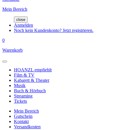
Mein Bereich
close
Anmelden
Noch kein Kundenkonto? Jetzt registrieren.
0
Warenkorb
HOANZL empfiehlt
Film & TV
Kabarett & Theater
Musik
Buch & Hörbuch
Streaming
Tickets
Mein Bereich
Gutschein
Kontakt
Versandkosten